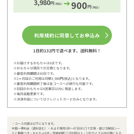
3,980
900
円
（税込）
(2)「当サイト」とは、「トイサブ！（https://toysub.net）」
円
（税込）
ウェブサイトのことをいいます。
(3)「本サービス」とは、当社が提供するサービス「トイサ
ブ！」のことをいいます。
利用規約に同意してお申込み
(4)「契約者」とは、当社との間で本利用規約及び本サービス
利用に関するルールに同意いただき、サービス利用契約を締結
する方をいいます。
1日約132円で遊べます。送料無料！
(5)「利用者」とは、当社と契約者の間のサービス利用契約に
基づき本サービスを利用する方のことをいいます。
※お届けするおもちゃは6点です。
※おもちゃは隔月での交換となります。
(6)「ユーザー」とは、契約者及び利用者を総称したものをい
※最低利用期間は60日です。
※2ヶ月目のご利用は月額3,980円(税込)となります。
います。
※最低利用期間終了後は各コースへの移行も可能です。
(7)「ユーザー登録申込者」とは、ユーザー登録の申込みを行
※初回のおもちゃは6営業日以内に発送します。
※毎月自動更新です。
った方のことをいいます。
※決済手段についてはクレジットカードのみとなります。
第２条（適用）
本利用規約は、本サービスの利用に関する当社とユーザーとの
間の権利義務関係を定めることを目的とし、ユーザーと当社と
・コース内容は以下になります。
の間の本サービスの利用に関わる一切の関係に適用されます。
全国一律料金（送料含む）・およそ隔月(60～67日ほど)で交換・遊び方解説シー
トと動画つき・おもちゃ6点・定価総額17,000円以上・100サイズ以内の箱に入る
当社が当サイト（https://toysub.net）上で掲載する本サービス